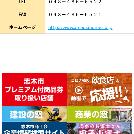
TEL
０４８－４８６－６５２２
FAX
０４８－４８６－６５２１
ホームページ
http://www.arcadiahome.co.jp