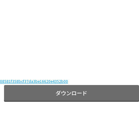
08581f358bcf37da3be16620e4352b00
ダウンロード