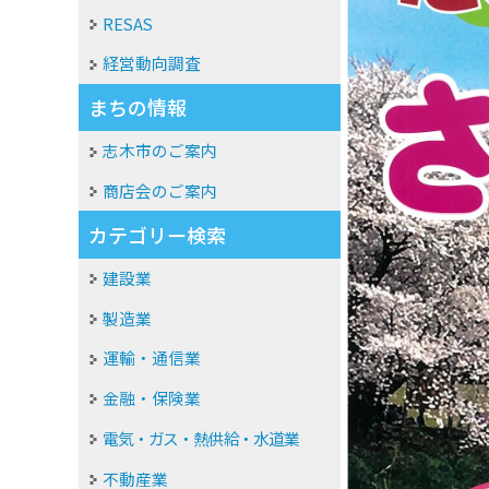
RESAS
経営動向調査
まちの情報
志木市のご案内
商店会のご案内
カテゴリー検索
建設業
製造業
運輸・通信業
金融・保険業
電気・ガス・熱供給・水道業
不動産業