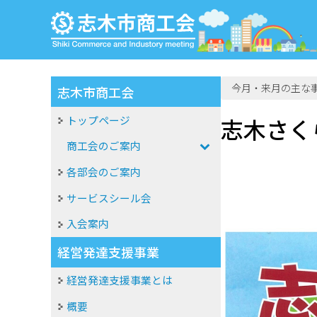
今月・来月の主な
志木市商工会
トップページ
志木さく
商工会のご案内
各部会のご案内
サービスシール会
入会案内
経営発達支援事業
経営発達支援事業とは
概要