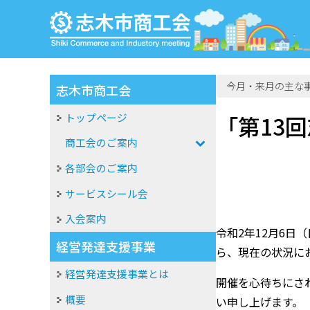
今月・来月の主な
志木市商工会
トップページ
「第13
商工会のご案内
各部会のご案内
サービスシール会
入会案内
令和2年12月6
経営発達支援事業
ら、現在の状況に
経営発達支援事業とは
開催を心待ちにさ
概要
い申し上げます。