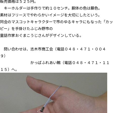
販売価格は５２５円。
キーホルダーは手作りで約１０センチ。胴体の色は藤色。
素材はフリースでやわらかいイメージを大切にしたという。
同会のマスコットキャラクターで市のゆるキャラにもなった「カッ
ピー」を手掛けたふじみ野市の
童話作家おぐまこうじさんがデザインしている。
問い合わせは、志木市商工会（電話０４８・４７１・００４
９）
かっぱふれあい館（電話０４８・４７１・１１
１５）へ。