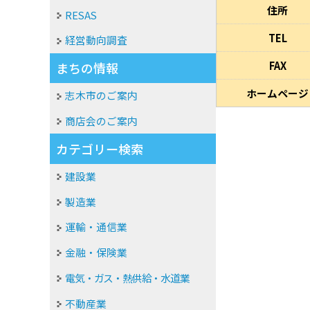
住所
RESAS
TEL
経営動向調査
FAX
まちの情報
ホームページ
志木市のご案内
商店会のご案内
カテゴリー検索
建設業
製造業
運輸・通信業
金融・保険業
電気・ガス・熱供給・水道業
不動産業