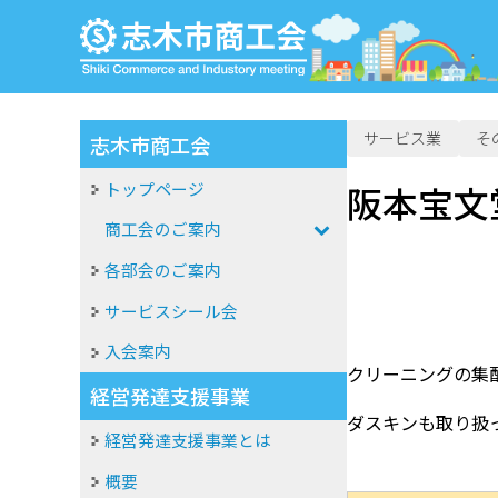
サービス業
そ
志木市商工会
トップページ
阪本宝文
商工会のご案内
各部会のご案内
サービスシール会
入会案内
クリーニングの集
経営発達支援事業
ダスキンも取り扱
経営発達支援事業とは
概要