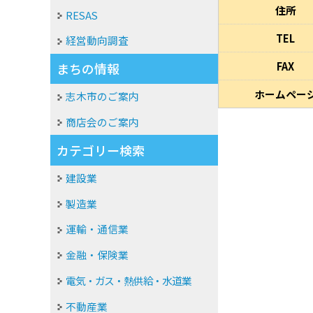
住所
RESAS
TEL
経営動向調査
FAX
まちの情報
ホームペー
志木市のご案内
商店会のご案内
カテゴリー検索
建設業
製造業
運輸・通信業
金融・保険業
電気・ガス・熱供給・水道業
不動産業