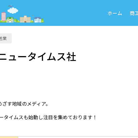
ホーム
商
送業
ニュータイムス社
めざす地域のメディア。
リータイムスも始動し注目を集めております！