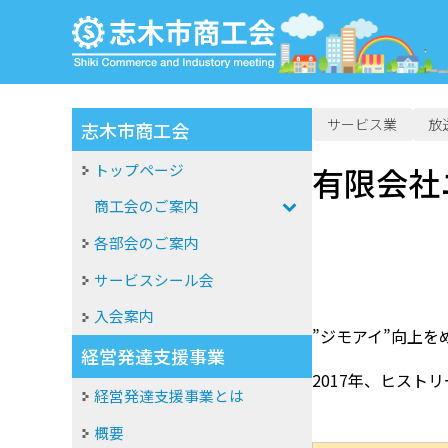
サービス業
放
志木市商工会
トップページ
有限会社
商工会のご案内
各部会のご案内
サービスシール会
入会案内
”ジモアイ”向上を
経営発達支援事業
2017年、ヒスト
経営発達支援事業とは
概要