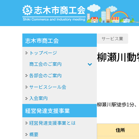
サービス業
志木市商工会
トップページ
柳瀬川動
商工会のご案内
各部会のご案内
サービスシール会
入会案内
柳瀬川駅徒歩1分
経営発達支援事業
経営発達支援事業とは
住所
概要