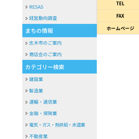
TEL
RESAS
FAX
経営動向調査
ホームページ
まちの情報
志木市のご案内
商店会のご案内
カテゴリー検索
建設業
製造業
運輸・通信業
金融・保険業
電気・ガス・熱供給・水道業
不動産業