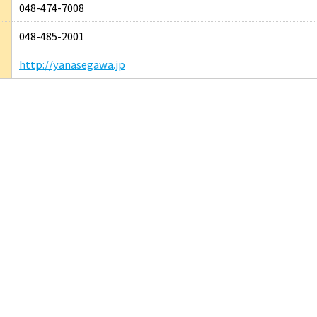
048-474-7008
048-485-2001
http://yanasegawa.jp